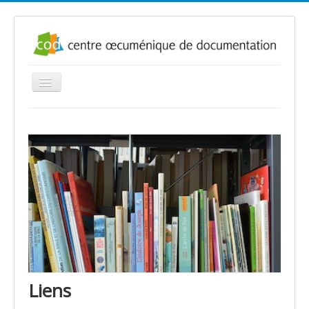
Basculer
la
navigation
Accueil
Présentation
Infos
Où nous trouver
Bulletins nouveautés
Liens
Contact
Exposition
Liens
Catalogue